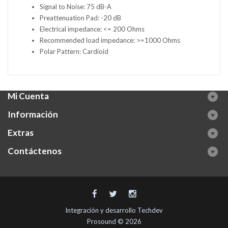
Signal to Noise: 75 dB-A
Preattenuation Pad: -20 dB
Electrical impedance: <= 200 Ohms
Recommended load impedance: >=1000 Ohms
Polar Pattern: Cardioid
Mi Cuenta
Información
Extras
Contáctenos
Integración y desarrollo
Techdev
Prosound © 2026