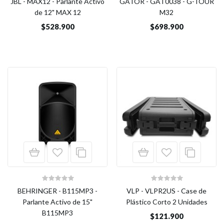
JBL - MAX12 - Parlante Activo
GATOR - GAT0038 - G-TOUR
de 12" MAX 12
M32
$528.900
$698.900
BEHRINGER - B115MP3 -
VLP - VLPR2US - Case de
Parlante Activo de 15"
Plástico Corto 2 Unidades
B115MP3
$121.900