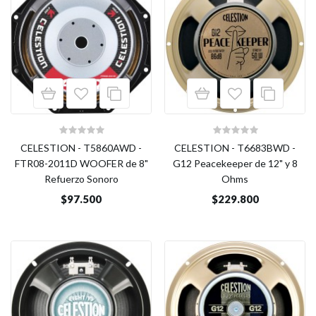
CELESTION - T5860AWD -
CELESTION - T6683BWD -
FTR08-2011D WOOFER de 8"
G12 Peacekeeper de 12" y 8
Refuerzo Sonoro
Ohms
$97.500
$229.800