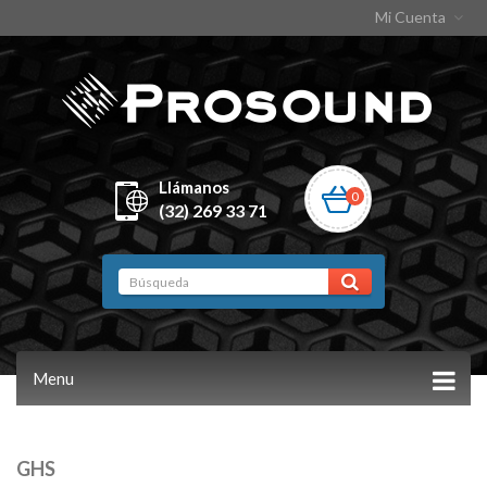
Mi Cuenta
Llámanos
0
(32) 269 33 71
Menu
GHS