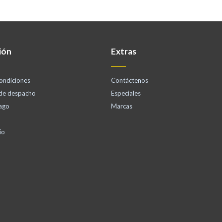
ión
Extras
ondiciones
Contáctenos
 de despacho
Especiales
ago
Marcas
io