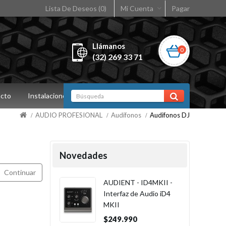
Lista De Deseos (0)
Mi Cuenta
Pagar
Llámanos
0
(32) 269 33 71
cto
Instalaciones
AUDIO PROFESIONAL
Audífonos
Audifonos DJ
Novedades
Continuar
AUDIENT - ID4MKII -
Interfaz de Audio iD4
MKII
$249.990