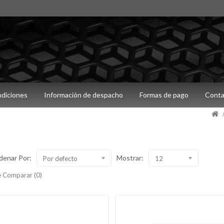
ndiciones
Información de despacho
Formas de pago
Conta
denar Por:
Mostrar:
Por defecto
12
 Comparar (0)