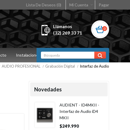
Lista De Deseos (0)
Mi Cuenta
Pagar
Llámanos
0
(32) 269 33 71
cto
Instalaciones
AUDIO PROFESIONAL
Grabación Digital
Interfaz de Audio
Novedades
AUDIENT - ID4MKII -
Interfaz de Audio iD4
MKII
$249.990