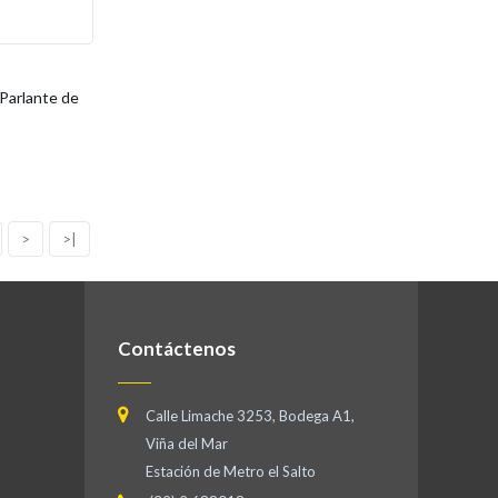
Parlante de
>
>|
Contáctenos
Calle Limache 3253, Bodega A1,
Viña del Mar
Estación de Metro el Salto