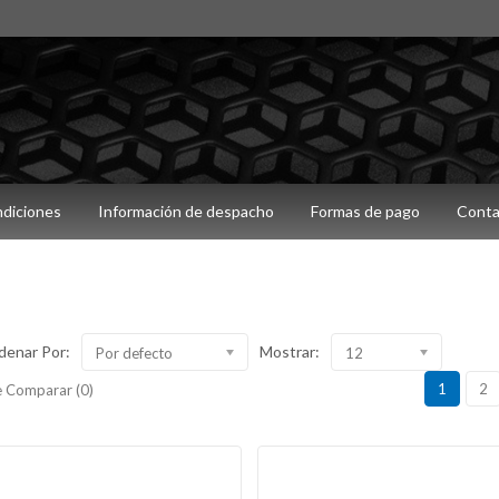
ndiciones
Información de despacho
Formas de pago
Conta
denar Por:
Mostrar:
Por defecto
12
1
2
 Comparar (0)