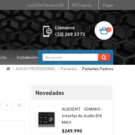
Lista De Deseos (0)
Mi Cuenta
Pagar
Llámanos
0
(32) 269 33 71
cto
Instalaciones
AUDIO PROFESIONAL
Parlantes
Parlantes Pasivos
Novedades
>
>|
AUDIENT - ID4MKII -
Interfaz de Audio iD4
MKII
$249.990