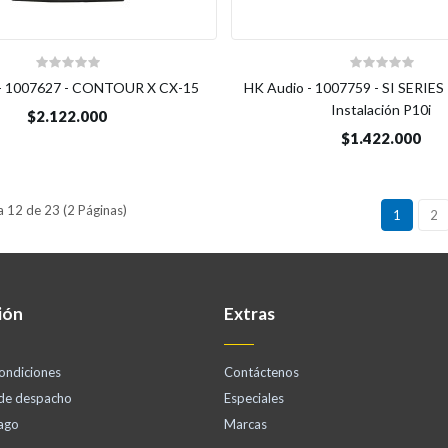
 - 1007627 - CONTOUR X CX-15
HK Audio - 1007759 - SI SERIES 
Instalación P10i
$2.122.000
$1.422.000
 12 de 23 (2 Páginas)
1
2
ión
Extras
ondiciones
Contáctenos
 de despacho
Especiales
ago
Marcas