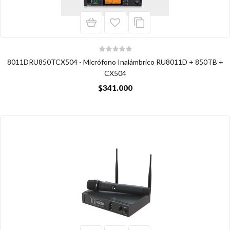
8011DRU850TCX504 - Micrófono Inalámbrico RU8011D + 850TB +
CX504
$341.000