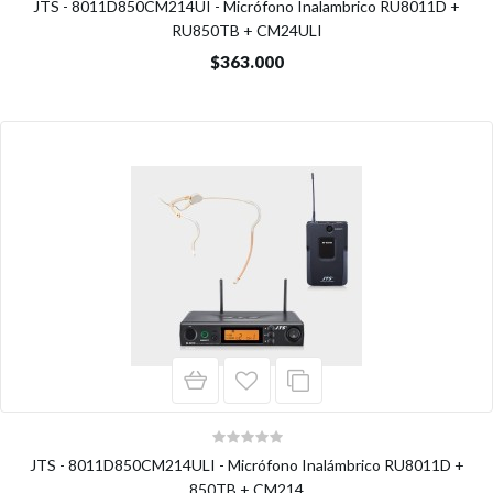
JTS - 8011D850CM214UI - Micrófono Inalambrico RU8011D +
RU850TB + CM24ULI
$363.000
JTS - 8011D850CM214ULI - Micrófono Inalámbrico RU8011D +
850TB + CM214