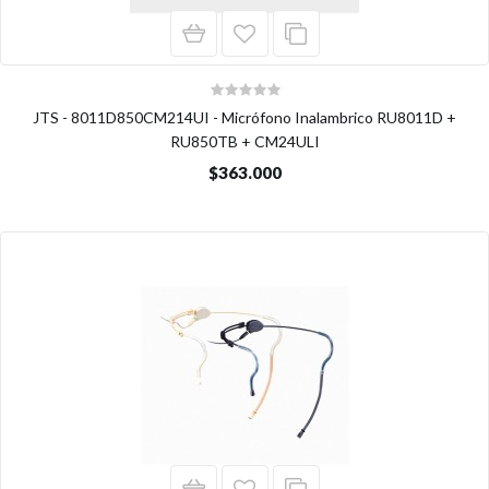
JTS - 8011D850CM214UI - Micrófono Inalambrico RU8011D +
RU850TB + CM24ULI
$363.000