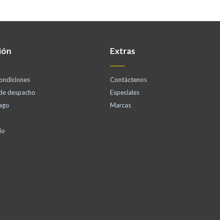
ión
Extras
ondiciones
Contáctenos
 de despacho
Especiales
ago
Marcas
io