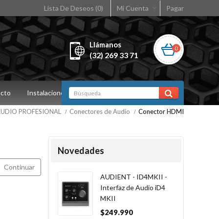
Lista De Deseos (0)
Mi Cuenta
Pagar
Llámanos
0
(32) 269 33 71
cto
Instalaciones
UDIO PROFESIONAL
Conectores de Audio
Conector HDMI
Novedades
Continuar
AUDIENT - ID4MKII -
Interfaz de Audio iD4
MKII
$249.990