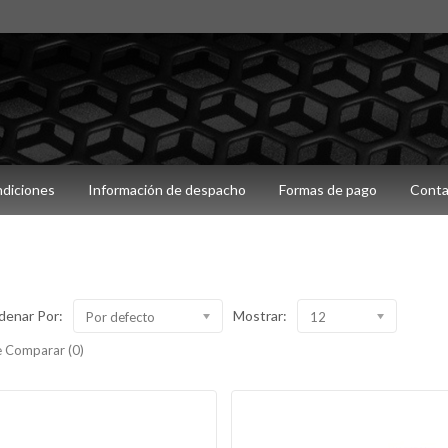
ndiciones
Información de despacho
Formas de pago
Conta
denar Por:
Mostrar:
Por defecto
12
 Comparar (0)