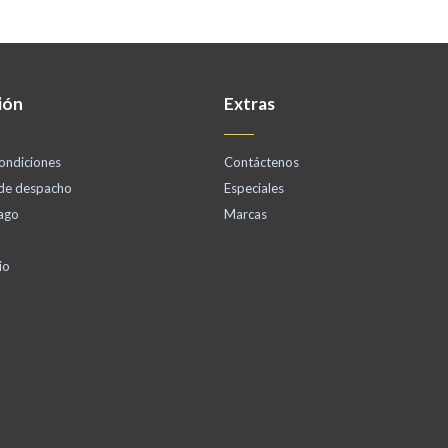
ión
Extras
ondiciones
Contáctenos
 de despacho
Especiales
ago
Marcas
io