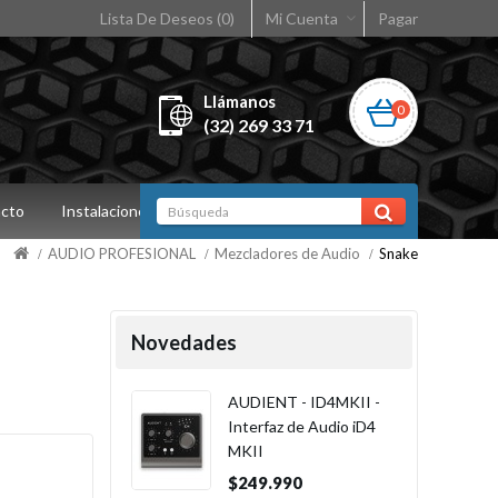
Lista De Deseos (0)
Mi Cuenta
Pagar
Llámanos
0
(32) 269 33 71
cto
Instalaciones
AUDIO PROFESIONAL
Mezcladores de Audio
Snake
Novedades
AUDIENT - ID4MKII -
Interfaz de Audio iD4
MKII
$249.990