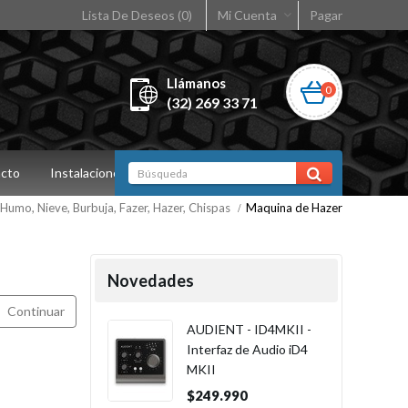
Lista De Deseos (0)
Mi Cuenta
Pagar
Llámanos
0
(32) 269 33 71
cto
Instalaciones
Humo, Nieve, Burbuja, Fazer, Hazer, Chispas
Maquina de Hazer
Novedades
Continuar
AUDIENT - ID4MKII -
Interfaz de Audio iD4
MKII
$249.990