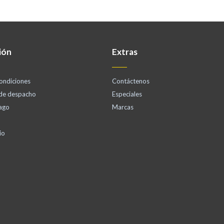
ión
Extras
ondiciones
Contáctenos
 de despacho
Especiales
ago
Marcas
io