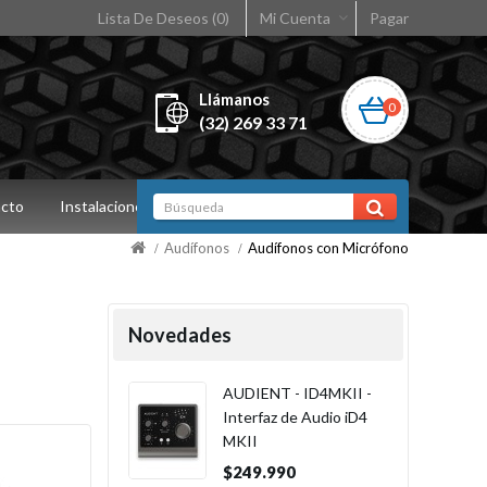
Lista De Deseos (0)
Mi Cuenta
Pagar
Llámanos
0
(32) 269 33 71
cto
Instalaciones
Audífonos
Audífonos con Micrófono
Novedades
AUDIENT - ID4MKII -
Interfaz de Audio iD4
MKII
$249.990