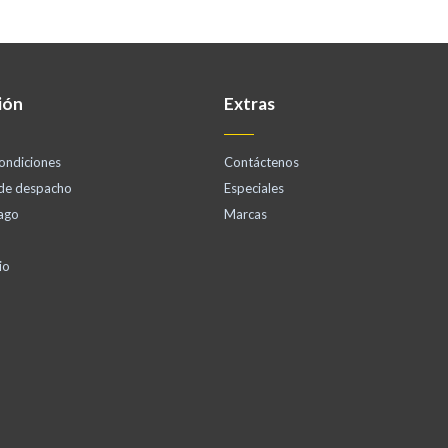
ión
Extras
ondiciones
Contáctenos
 de despacho
Especiales
ago
Marcas
io