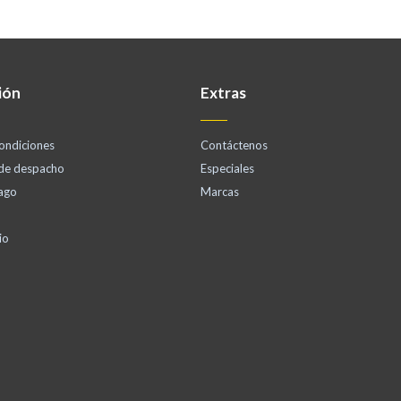
ión
Extras
ondiciones
Contáctenos
 de despacho
Especiales
ago
Marcas
io