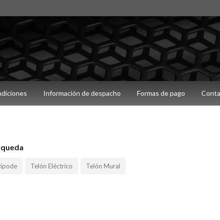
ndiciones
Información de despacho
Formas de pago
Conta
squeda
rípode
Telón Eléctrico
Telón Mural