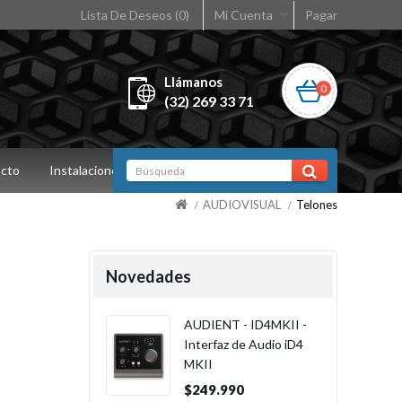
Lista De Deseos (0)
Mi Cuenta
Pagar
Llámanos
0
(32) 269 33 71
cto
Instalaciones
AUDIOVISUAL
Telones
Novedades
AUDIENT - ID4MKII -
Interfaz de Audio iD4
MKII
$249.990