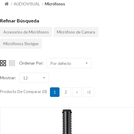
AUDIOVISUAL
Micrófonos
Refinar Búsqueda
Accesorios de Micrófonos
Micrófono de Camara
Micrófonos Shotgun
Ordenar Por:
Por defecto
Mostrar:
12
Producto De Comparar (0)
1
2
>
>|