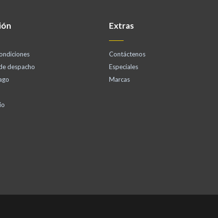
ión
Extras
ondiciones
Contáctenos
 de despacho
Especiales
ago
Marcas
io