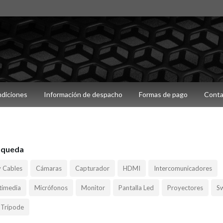
ndiciones
Información de despacho
Formas de pago
Conta
squeda
y Cables
Cámaras
Capturador
HDMI
Intercomunicadores
timedia
Micrófonos
Monitor
Pantalla Led
Proyectores
Sw
Trípode