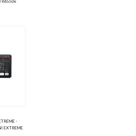
ATR6550x
TREME -
INI EXTREME