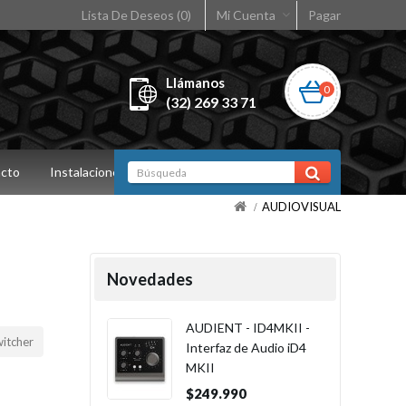
Lista De Deseos (0)
Mi Cuenta
Pagar
Llámanos
0
(32) 269 33 71
cto
Instalaciones
AUDIOVISUAL
Novedades
AUDIENT - ID4MKII -
itcher
Interfaz de Audio iD4
MKII
$249.990