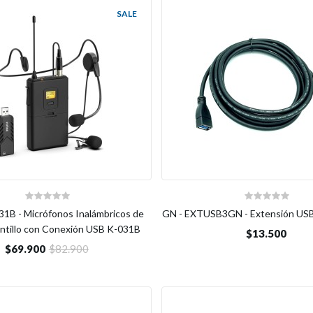
SALE
31B - Micrófonos Inalámbricos de
GN - EXTUSB3GN - Extensión USB 
intillo con Conexión USB K-031B
$13.500
$69.900
$82.900