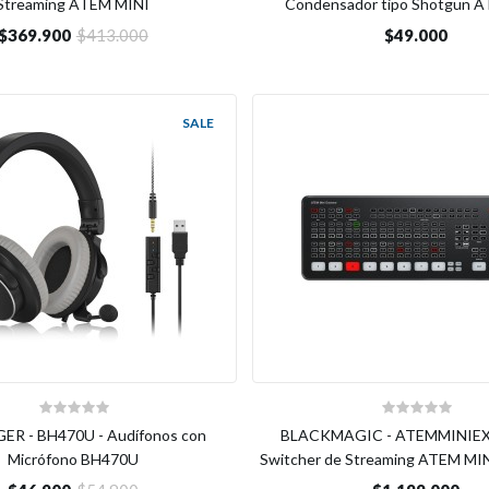
Streaming ATEM MINI
Condensador tipo Shotgun 
$369.900
$413.000
$49.000
SALE
ER - BH470U - Audífonos con
BLACKMAGIC - ATEMMINIEX
Micrófono BH470U
Switcher de Streaming ATEM M