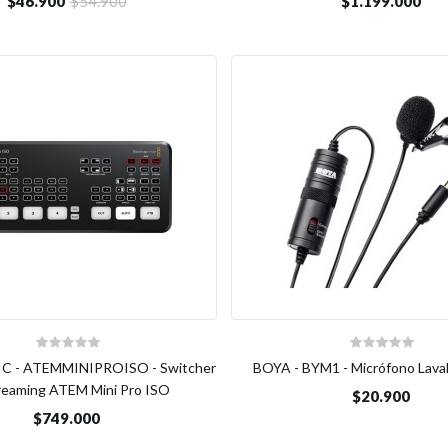
$46.900
$54.900
$1.199.000
 - ATEMMINIPROISO - Switcher
BOYA - BYM1 - Micrófono Lava
reaming ATEM Mini Pro ISO
$20.900
$749.000