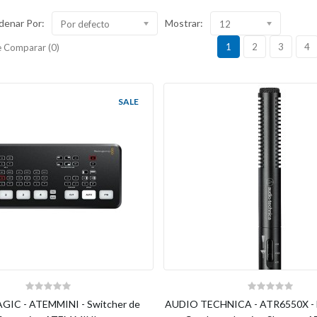
denar Por:
Mostrar:
Por defecto
12
1
2
3
4
 Comparar (0)
SALE
IC - ATEMMINI - Switcher de
AUDIO TECHNICA - ATR6550X - 