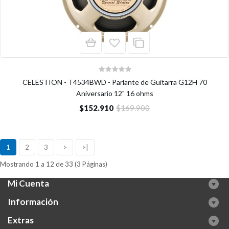
CELESTION - T4534BWD - Parlante de Guitarra G12H 70
Aniversario 12" 16 ohms
$152.910
$169.900
1
2
3
>
>|
Mostrando 1 a 12 de 33 (3 Páginas)
Mi Cuenta
Información
Extras