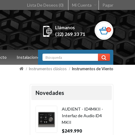
Lista De Deseos (0)
Mi Cuenta
Pagar
Llámanos
0
(32) 269 33 71
cto
Instalaciones
Instrumentos clásicos
Instrumentos de Viento
Novedades
AUDIENT - ID4MKII -
Interfaz de Audio iD4
MKII
$249.990