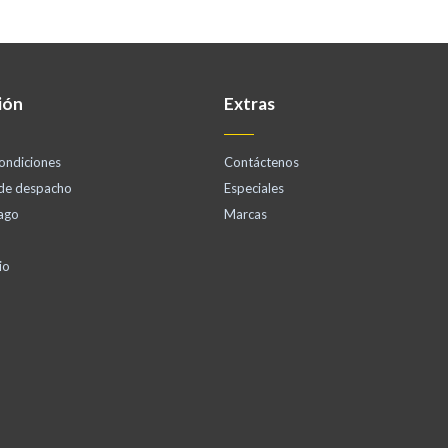
ión
Extras
ondiciones
Contáctenos
 de despacho
Especiales
ago
Marcas
io