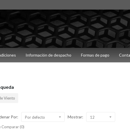
ndiciones
Información de despacho
Formas de pago
Conta
squeda
de Viento
denar Por:
Mostrar:
Por defecto
12
 Comparar (0)