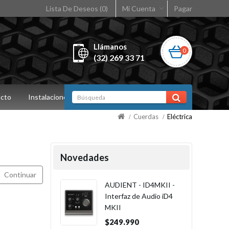
Lista De Deseos (0)
Mi Cuenta
Pagar
Llámanos
0
(32) 269 33 71
cto
Instalaciones
Cuerdas
Eléctrica
Novedades
Continuar
AUDIENT - ID4MKII -
Interfaz de Audio iD4
MKII
$249.990