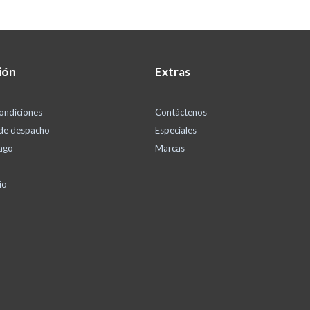
ión
Extras
ondiciones
Contáctenos
 de despacho
Especiales
ago
Marcas
io