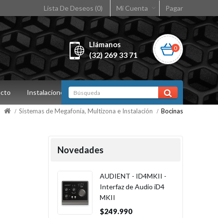
Lista De Deseos (0)
Mi Cuenta
Pagar
Llámanos
0
(32) 269 33 71
cto
Instalaciones
Sistemas de Megafonía, Multizona e Instalación
Bocinas
Novedades
AUDIENT - ID4MKII -
Interfaz de Audio iD4
MKII
$249.990