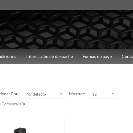
ndiciones
Información de despacho
Formas de pago
Conta
denar Por:
Mostrar:
Por defecto
12
 Comparar (0)