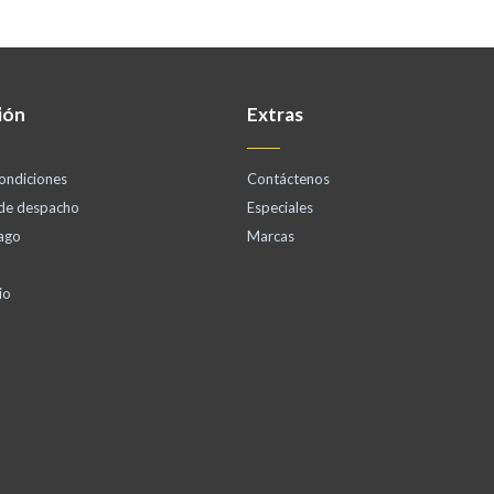
ión
Extras
ondiciones
Contáctenos
 de despacho
Especiales
ago
Marcas
io