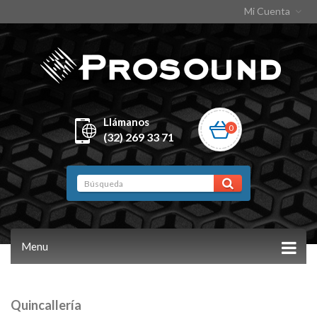
Mi Cuenta
Llámanos
0
(32) 269 33 71
Menu
Quincallería