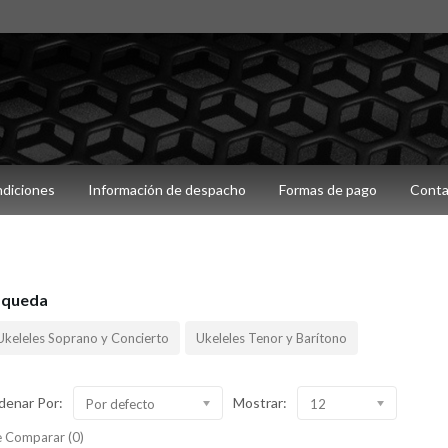
ndiciones
Información de despacho
Formas de pago
Conta
squeda
Ukeleles Soprano y Concierto
Ukeleles Tenor y Barítono
denar Por:
Mostrar:
Por defecto
12
 Comparar (0)