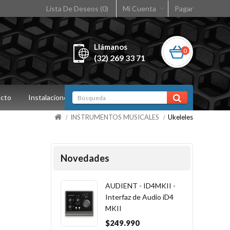
Lista De Deseos (0)
Mi Cuenta
Pagar
Llámanos
0
(32) 269 33 71
cto
Instalaciones
INSTRUMENTOS MUSICALES
Ukeleles
Novedades
AUDIENT - ID4MKII -
Interfaz de Audio iD4
MKII
$249.990