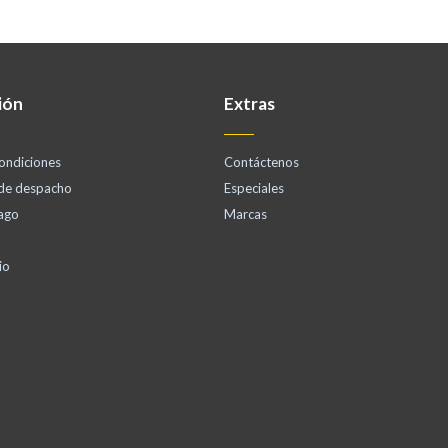
ión
Extras
ondiciones
Contáctenos
 de despacho
Especiales
ago
Marcas
io