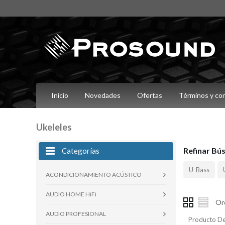
Inicio
Novedades
Ofertas
Términos y co
Ukeleles
Refinar Bú
Categorías
U-Bass
ACONDICIONAMIENTO ACÚSTICO
AUDIO HOME HiFi
Or
AUDIO PROFESIONAL
Producto De