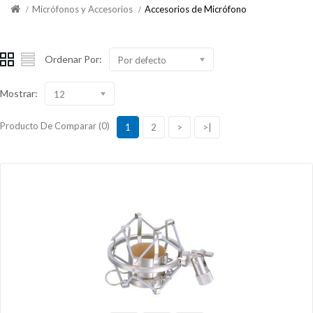
Micrófonos y Accesorios
Accesorios de Micrófono
Ordenar Por:
Por defecto
Mostrar:
12
Producto De Comparar (0)
1
2
>
>|