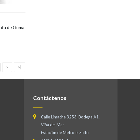
Pata de Goma
>
>|
Contáctenos
Calle Limache 3253, Bodega A1,
Viña del Mar
Estación de Metro el Salto