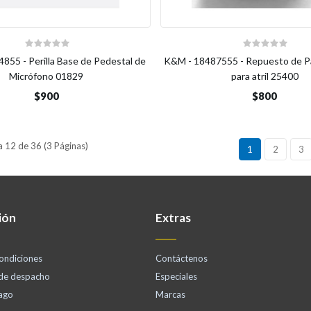
855 - Perilla Base de Pedestal de
K&M - 18487555 - Repuesto de 
Micrófono 01829
para atril 25400
$900
$800
 12 de 36 (3 Páginas)
1
2
3
ión
Extras
ondiciones
Contáctenos
 de despacho
Especiales
ago
Marcas