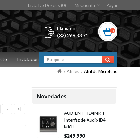
Lista De Deseos (0)
Mi Cuenta
Pagar
Llámanos
0
(32) 269 33 71
cto
Instalaciones
Atriles
Atril de Microfono
Novedades
>
>|
AUDIENT - ID4MKII -
Interfaz de Audio iD4
MKII
$249.990