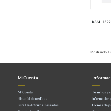
K&M - 18294
Mostrando 1 a
Mi Cuenta
Informac
Mi Cuenta
Términos y c
Historial de pedidos
Información
Lista De Artículos Deseados
Formas de p