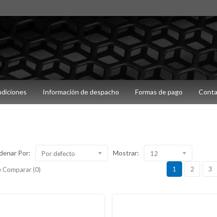
ndiciones
Información de despacho
Formas de pago
Conta
denar Por:
Mostrar:
Por defecto
12
1
2
3
 Comparar (0)