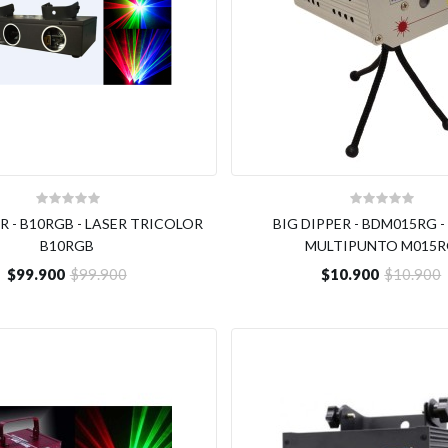
R - B10RGB - LASER TRICOLOR
BIG DIPPER - BDM015RG -
B10RGB
MULTIPUNTO M015
$99.900
$99.900
$10.900
$10.900