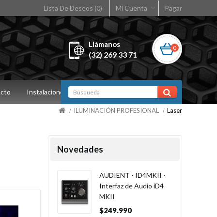
Lista De Deseos (0)
Mi Cuenta
Pagar
Llámanos
0
(32) 269 33 71
cto
Instalaciones
ILUMINACIÓN PROFESIONAL
Laser
Novedades
AUDIENT - ID4MKII -
Interfaz de Audio iD4
MKII
$249.990