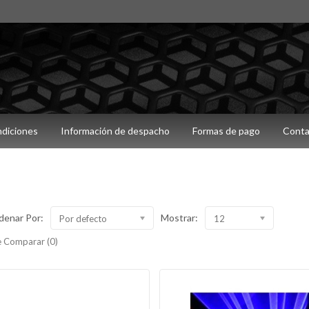
ndiciones
Información de despacho
Formas de pago
Conta
denar Por:
Mostrar:
Por defecto
12
 Comparar (0)