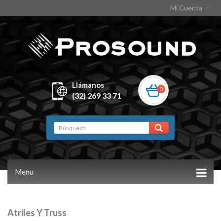
Mi Cuenta
Llámanos
0
(32) 269 33 71
Menu
Atriles Y Truss