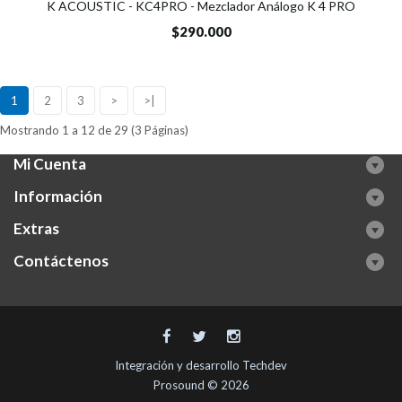
K ACOUSTIC - KC4PRO - Mezclador Análogo K 4 PRO
$290.000
1
2
3
>
>|
Mostrando 1 a 12 de 29 (3 Páginas)
Mi Cuenta
Información
Extras
Contáctenos
Integración y desarrollo
Techdev
Prosound © 2026