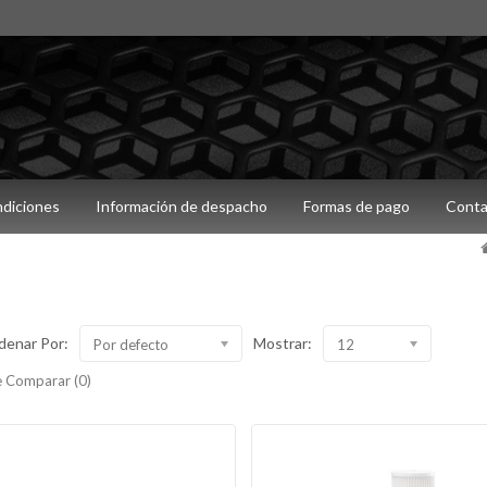
ndiciones
Información de despacho
Formas de pago
Conta
denar Por:
Mostrar:
Por defecto
12
 Comparar (0)