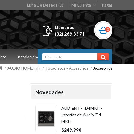
Lista De Deseos (0)
Mi Cuenta
Pagar
Llámanos
0
(32) 269 33 71
cto
Instalaciones
AUDIO HOME HiFi
Tocadiscos y Accesorios
Accesorios
Novedades
AUDIENT - ID4MKII -
Interfaz de Audio iD4
MKII
$249.990