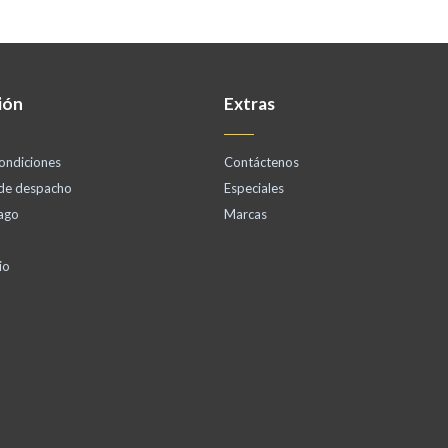
ión
Extras
ondiciones
Contáctenos
 de despacho
Especiales
ago
Marcas
io