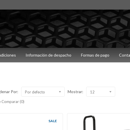
ndiciones
Información de despacho
Formas de pago
Conta
denar Por:
Mostrar:
Por defecto
12
 Comparar (0)
SALE