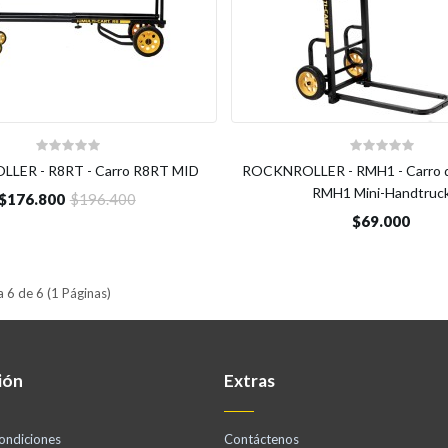
LER - R8RT - Carro R8RT MID
ROCKNROLLER - RMH1 - Carro d
RMH1 Mini-Handtruc
$176.800
$196.400
$69.000
 6 de 6 (1 Páginas)
ión
Extras
ondiciones
Contáctenos