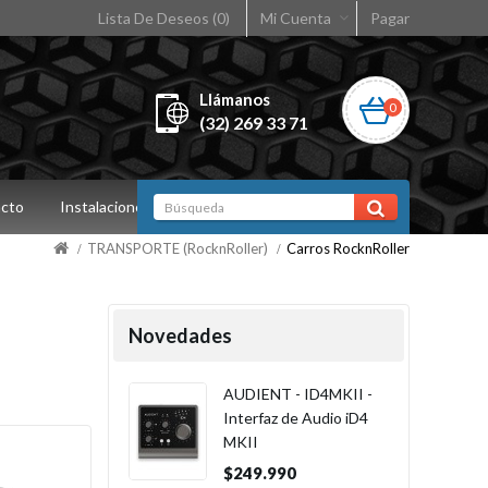
Lista De Deseos (0)
Mi Cuenta
Pagar
Llámanos
0
(32) 269 33 71
cto
Instalaciones
TRANSPORTE (RocknRoller)
Carros RocknRoller
Novedades
AUDIENT - ID4MKII -
Interfaz de Audio iD4
MKII
$249.990