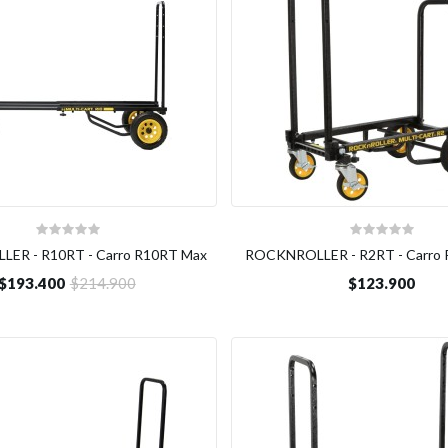
ER - R10RT - Carro R10RT Max
ROCKNROLLER - R2RT - Carro 
$193.400
$214.900
$123.900