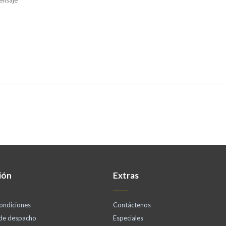
ión
Extras
ondiciones
Contáctenos
 de despacho
Especiales