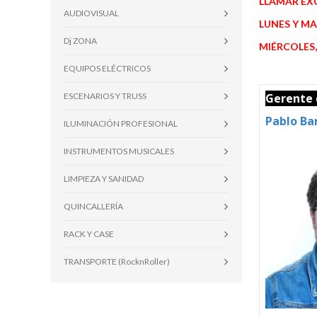
LLAMAR EX
AUDIOVISUAL
LUNES Y M
Dj ZONA
MIÉRCOLES,
EQUIPOS ELÉCTRICOS
ESCENARIOS Y TRUSS
Gerente 
Pablo Ba
ILUMINACIÓN PROFESIONAL
INSTRUMENTOS MUSICALES
LIMPIEZA Y SANIDAD
QUINCALLERÍA
RACK Y CASE
TRANSPORTE (RocknRoller)