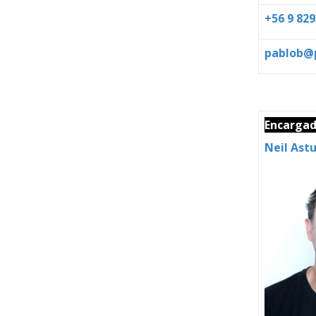
+56 9 829
pablob@p
Encargad
Neil Astu