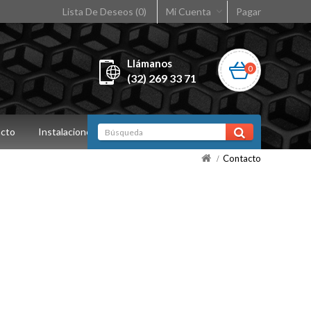
Lista De Deseos (0)
Mi Cuenta
Pagar
Llámanos
0
(32) 269 33 71
cto
Instalaciones
Contacto