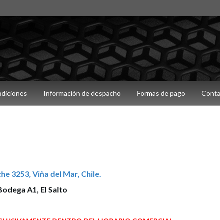
ndiciones
Información de despacho
Formas de pago
Conta
he 3253, Viña del Mar, Chile.
odega A1, El Salto