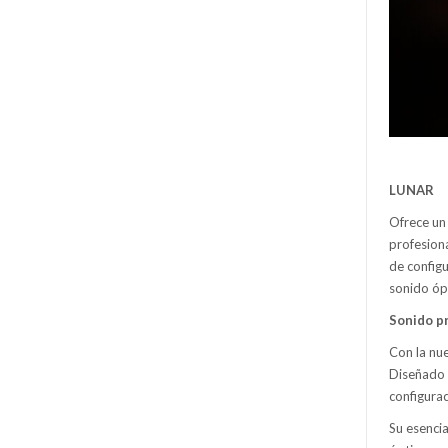
LUNAR
Ofrece un 
profesiona
de config
sonido ópt
Sonido pr
Con la nu
Diseñado 
configura
Su esenci