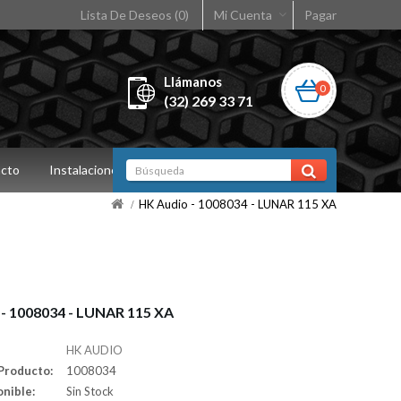
Lista De Deseos (0)
Mi Cuenta
Pagar
Llámanos
0
(32) 269 33 71
cto
Instalaciones
HK Audio - 1008034 - LUNAR 115 XA
 - 1008034 - LUNAR 115 XA
HK AUDIO
Producto:
1008034
onible:
Sin Stock