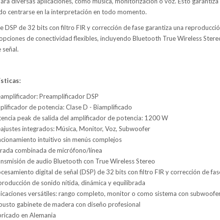
ra diversas aplicaciones, como música, monitorización o voz. Esto garantiza 
do centrarse en la interpretación en todo momento.
 DSP de 32 bits con filtro FIR y corrección de fase garantiza una reproducci
 opciones de conectividad flexibles, incluyendo Bluetooth True Wireless Stere
 señal.
sticas:
amplificador: Preamplificador DSP
lificador de potencia: Clase D - Biamplificado
encia peak de salida del amplificador de potencia: 1200 W
ajustes integrados: Música, Monitor, Voz, Subwoofer
cionamiento intuitivo sin menús complejos
rada combinada de micrófono/línea
nsmisión de audio Bluetooth con True Wireless Stereo
cesamiento digital de señal (DSP) de 32 bits con filtro FIR y corrección de fas
roducción de sonido nítida, dinámica y equilibrada
icaciones versátiles: rango completo, monitor o como sistema con subwoofe
usto gabinete de madera con diseño profesional
bricado en Alemania