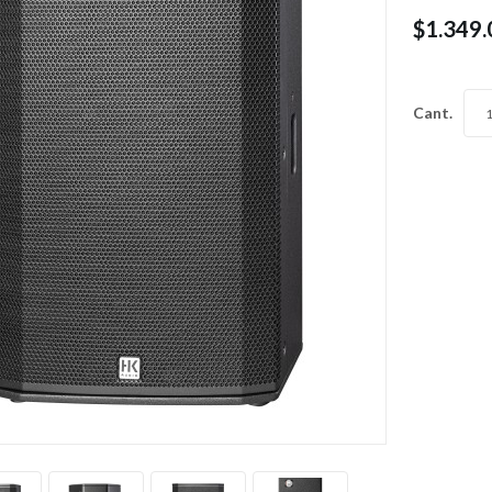
$1.349
Cant.