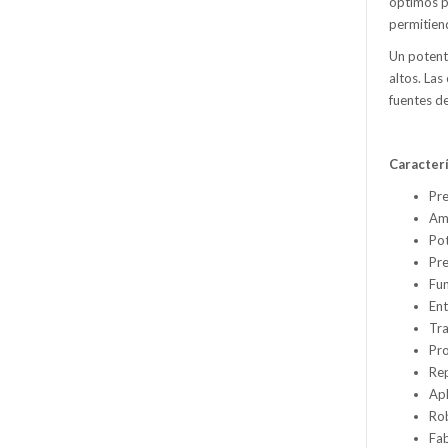
óptimos pa
permitien
Un potente
altos. Las
fuentes de
Caracterí
Pre
Amp
Pot
Pre
Fun
Ent
Tra
Pro
Rep
Apl
Rob
Fa