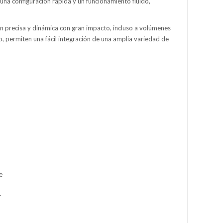
una configuración rápida y un funcionamiento fluido,
ón precisa y dinámica con gran impacto, incluso a volúmenes
o, permiten una fácil integración de una amplia variedad de
e
r