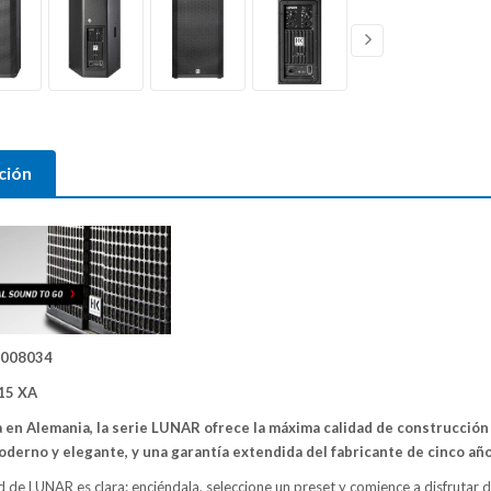
ción
1008034
15 XA
 en Alemania, la serie LUNAR ofrece la máxima calidad de construcción 
derno y elegante, y una garantía extendida del fabricante de cinco año
d de LUNAR es clara: enciéndala, seleccione un preset y comience a disfrutar d