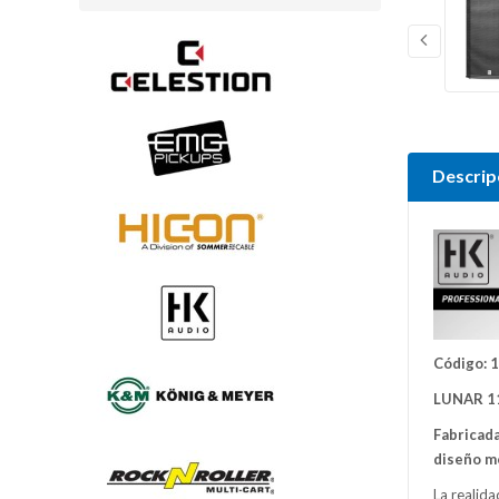
Descrip
Código: 
LUNAR 1
Fabricada
diseño mo
La realida