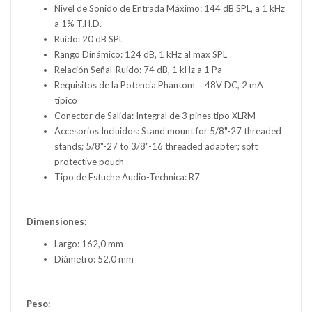
Nivel de Sonido de Entrada Máximo: 144 dB SPL, a 1 kHz
a 1% T.H.D.
Ruido: 20 dB SPL
Rango Dinámico: 124 dB, 1 kHz al max SPL
Relación Señal-Ruido: 74 dB, 1 kHz a 1 Pa
Requisitos de la Potencia Phantom
48V DC, 2 mA
típico
Conector de Salida: Integral de 3 pines tipo XLRM
Accesorios Incluidos: Stand mount for 5/8"-27 threaded
stands; 5/8"-27 to 3/8"-16 threaded adapter; soft
protective pouch
Tipo de Estuche Audio-Technica: R7
Dimensiones:
Largo: 162,0 mm
Diámetro: 52,0 mm
Peso: