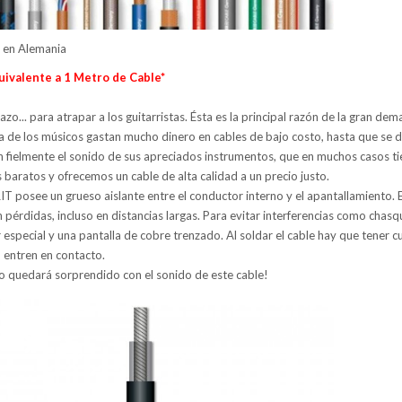
 en Alemania
uivalente a 1 Metro de Cable*
zo... para atrapar a los guitarristas. Ésta es la principal razón de la gran de
a de los músicos gastan mucho dinero en cables de bajo costo, hasta que se
n fielmente el sonido de sus apreciados instrumentos, que en muchos casos 
baratos y ofrecemos un cable de alta calidad a un precio justo.
IT posee un grueso aislante entre el conductor interno y el apantallamiento.
 pérdidas, incluso en distancias largas. Para evitar interferencias como chas
especial y una pantalla de cobre trenzado. Al soldar el cable hay que tener 
 entren en contacto.
co quedará sorprendido con el sonido de este cable!