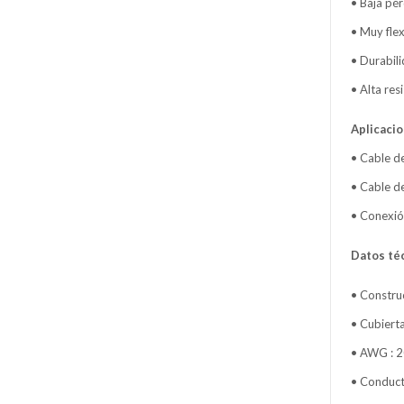
• Baja pér
• Muy flex
• Durabil
• Alta res
Aplicacio
• Cable de
• Cable d
• Conexió
Datos téc
• Constr
• Cubiert
• AWG : 
• Conduct