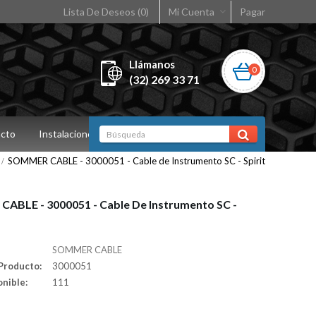
Lista De Deseos (0)
Mi Cuenta
Pagar
Llámanos
0
(32) 269 33 71
cto
Instalaciones
SOMMER CABLE - 3000051 - Cable de Instrumento SC - Spirit
ABLE - 3000051 - Cable De Instrumento SC -
SOMMER CABLE
Producto:
3000051
onible:
111