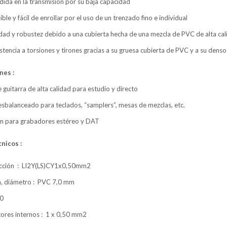
dida en la transmisión por su baja capacidad
ible y fácil de enrollar por el uso de un trenzado fino e individual
idad y robustez debido a una cubierta hecha de una mezcla de PVC de alta ca
istencia a torsiones y tirones gracias a su gruesa cubierta de PVC y a su dens
nes :
 guitarra de alta calidad para estudio y directo
esbalanceado para teclados, “samplers”, mesas de mezclas, etc.
n para grabadores estéreo y DAT
nicos :
ucción : LI2Y(LS)CY1x0,50mm2
a, diámetro : PVC 7,0 mm
20
ores internos : 1 x 0,50 mm2