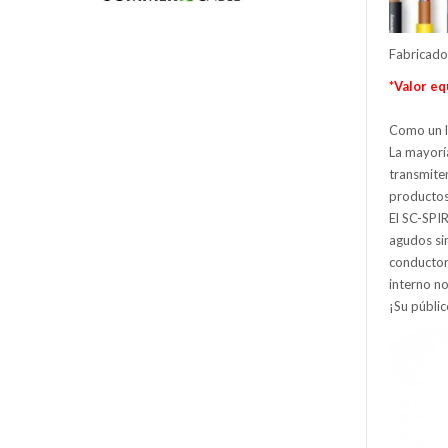
Fabricado
*Valor eq
Como un la
La mayorí
transmite
productos 
El SC-SPIR
agudos sin
conductor 
interno no
¡Su públi