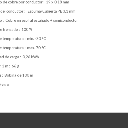
o de cobre por conductor : 19 x 0,18 mm
e del conductor : Espuma/Cubierta PE 3,1 mm
o : Cobre en espiral estañado + semiconductor
de trenzado : 100 %
e temperatura : min. -30 °C
e temperatura : max. 70 °C
ad de carga : 0,26 kWh
r 1 m : 66 g
e : Bobina de 100 m
 Negro