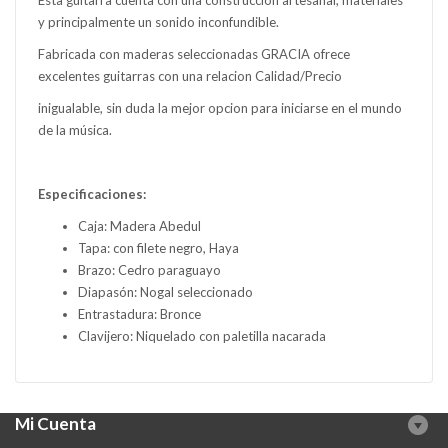
Esta guitarra cuenta con una construccion artesanal, materiales
y principalmente un sonido inconfundible.
Fabricada con maderas seleccionadas GRACIA ofrece
excelentes guitarras con una relacion Calidad/Precio
inigualable, sin duda la mejor opcion para iniciarse en el mundo
de la música.
Especificaciones:
Caja: Madera Abedul
Tapa: con filete negro, Haya
Brazo: Cedro paraguayo
Diapasón: Nogal seleccionado
Entrastadura: Bronce
Clavijero: Niquelado con paletilla nacarada
Mi Cuenta