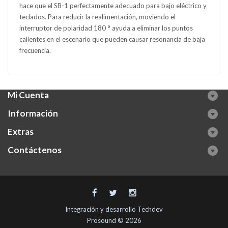
hace que el SB-1 perfectamente adecuado para bajo eléctrico y
teclados. Para reducir la realimentación, moviendo el
interruptor de polaridad 180 ° ayuda a eliminar los puntos
calientes en el escenario que pueden causar resonancia de baja
frecuencia.
Mi Cuenta
Información
Extras
Contáctenos
Integración y desarrollo
Techdev
Prosound © 2026