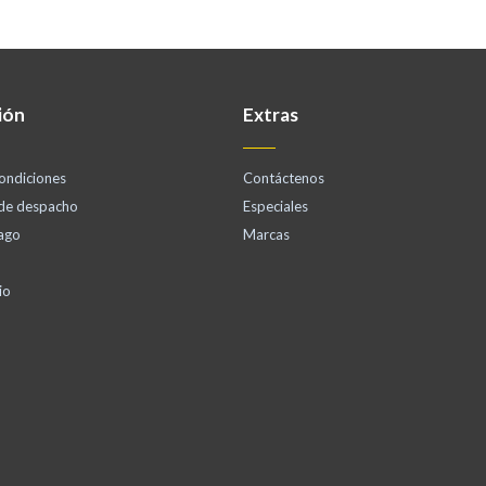
ión
Extras
ondiciones
Contáctenos
 de despacho
Especiales
ago
Marcas
io