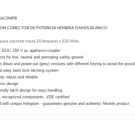
NAC3MPB
N CONECTOR DE POTENCIA HEMBRA CHASIS BLANCO.
para soportar hasta 20 Amperes y 220 Volts.
 20 A / 250 V ac appliance coupler
cts for line, neutral and premating safety ground
n (blue) and power-out (grey) versions with different keying to avoid the possibi
d easy twist lock latching system
ly robust and reliable
mic design
iendly latch design for easy handling
 recognized components, VDE certified
 with unique hologram - guarantees genuine and authentic Neutrik product