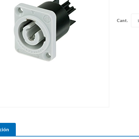
Cant.
ción