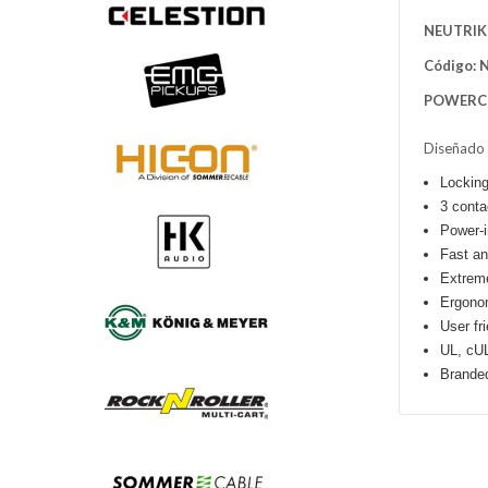
NEUTRIK
Código
:
POWERCO
Diseñado 
Locking
3 conta
Power-i
Fast an
Extreme
Ergono
User fr
UL, cUL
Branded