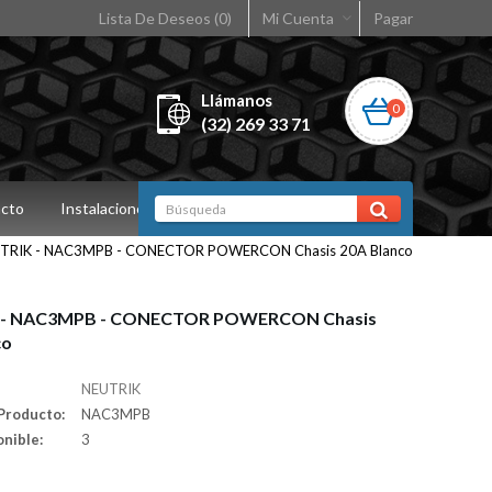
Lista De Deseos (0)
Mi Cuenta
Pagar
Llámanos
0
(32) 269 33 71
cto
Instalaciones
TRIK - NAC3MPB - CONECTOR POWERCON Chasis 20A Blanco
 - NAC3MPB - CONECTOR POWERCON Chasis
co
NEUTRIK
Producto:
NAC3MPB
onible:
3