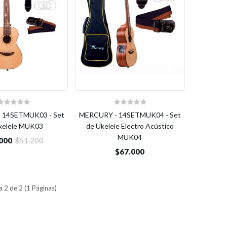
 14SETMUK03 - Set
MERCURY - 14SETMUK04 - Set
kelele MUK03
de Ukelele Electro Acústico
MUK04
000
$51.200
$67.000
 2 de 2 (1 Páginas)