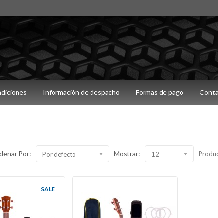
ndiciones
Información de despacho
Formas de pago
Conta
denar Por:
Mostrar:
Produc
Por defecto
12
SALE