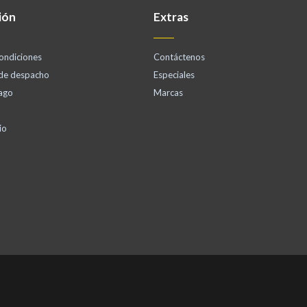
ión
Extras
ondiciones
Contáctenos
 de despacho
Especiales
ago
Marcas
io