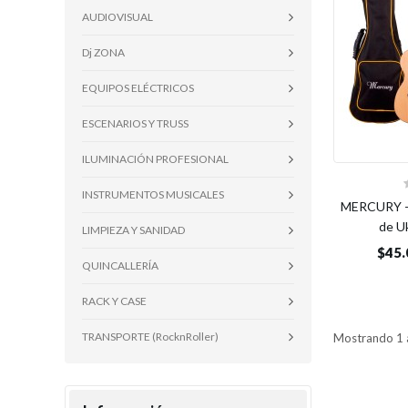
AUDIOVISUAL
Dj ZONA
EQUIPOS ELÉCTRICOS
ESCENARIOS Y TRUSS
ILUMINACIÓN PROFESIONAL
INSTRUMENTOS MUSICALES
MERCURY -
de U
LIMPIEZA Y SANIDAD
$45.
QUINCALLERÍA
RACK Y CASE
TRANSPORTE (RocknRoller)
Mostrando 1 a