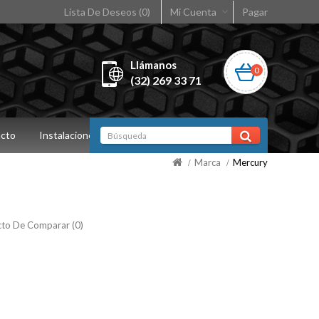
Lista De Deseos (0)
Mi Cuenta
Pagar
Llámanos
0
(32) 269 33 71
cto
Instalaciones
Marca
Mercury
to De Comparar (0)