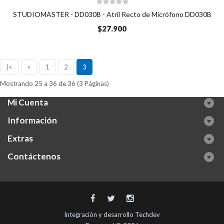
STUDIOMASTER - DD030B - Atril Recto de Micrófono DD030B
$27.900
|<
<
1
2
3
Mostrando 25 a 36 de 36 (3 Páginas)
Mi Cuenta
Información
Extras
Contáctenos
Integración y desarrollo
Techdev