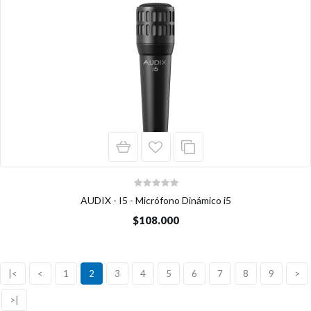
AUDIX - I5 - Micrófono Dinámico i5
$108.000
|<
<
1
2
3
4
5
6
7
8
9
>
>|