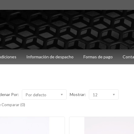
ndiciones
Información de despacho
Formas de pago
Conta
denar Por:
Mostrar:
Por defecto
12
 Comparar (0)