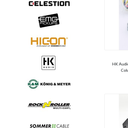
HK Audi
Col