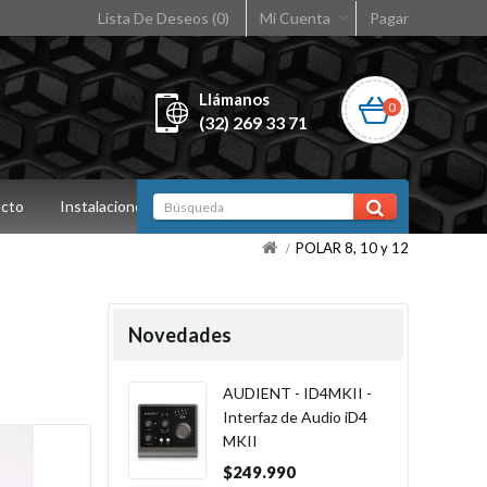
Lista De Deseos (0)
Mi Cuenta
Pagar
Llámanos
0
(32) 269 33 71
cto
Instalaciones
POLAR 8, 10 y 12
Novedades
AUDIENT - ID4MKII -
Interfaz de Audio iD4
MKII
$249.990