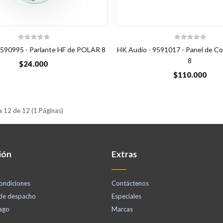
9590995 - Parlante HF de POLAR 8
HK Audio - 9591017 - Panel de C
8
$24.000
$110.000
 12 de 12 (1 Páginas)
ión
Extras
ondiciones
Contáctenos
 de despacho
Especiales
ago
Marcas