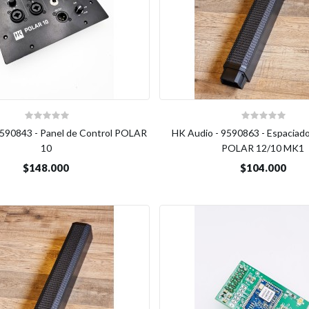
9590843 - Panel de Control POLAR
HK Audio - 9590863 - Espaciad
10
POLAR 12/10 MK1
$148.000
$104.000