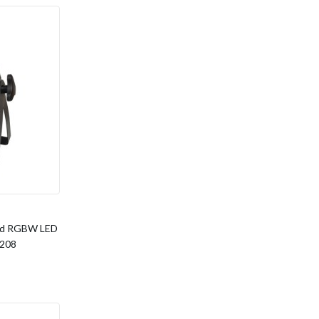
ed RGBW LED
208