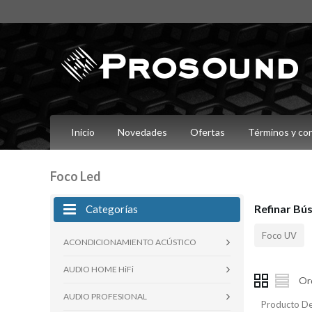
Inicio
Novedades
Ofertas
Términos y co
Foco Led
Refinar Bú
Categorías
Foco UV
ACONDICIONAMIENTO ACÚSTICO
AUDIO HOME HiFi
Or
AUDIO PROFESIONAL
Producto De