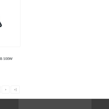
COB 100W
>
>|