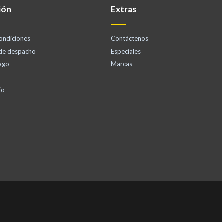
ión
Extras
ondiciones
Contáctenos
 de despacho
Especiales
ago
Marcas
io