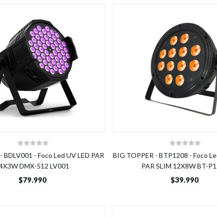
- BDLV001 - Foco Led UV LED PAR
BIG TOPPER - BTP1208 - Foco L
4X3W DMX-512 LV001
PAR SLIM 12X8W BT-P1
$79.990
$39.990