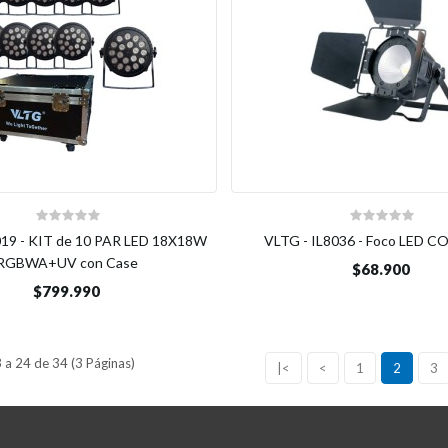
019 - KIT de 10 PAR LED 18X18W
VLTG - IL8036 - Foco LED 
RGBWA+UV con Case
$68.900
$799.990
a 24 de 34 (3 Páginas)
|<
<
1
2
3