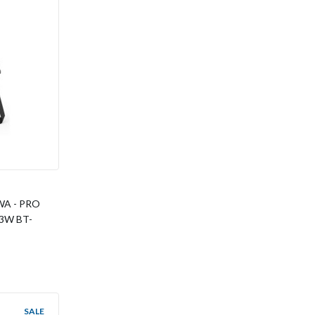
WA - PRO
3W BT-
SALE