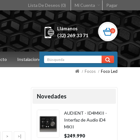
Lista De Deseos (0)
Mi Cuenta
Pagar
Llámanos
0
(32) 269 33 71
cto
Instalaciones
Focos
Foco Led
Novedades
AUDIENT - ID4MKII -
Interfaz de Audio iD4
MKII
$249.990
>
>|