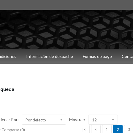
ndiciones
Información de despacho
Formas de pago
Conta
squeda
denar Por:
Mostrar:
Por defecto
12
|<
<
1
2
3
 Comparar (0)