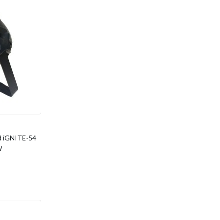
d iGNITE-54
W