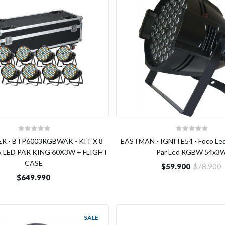
R - BTP6003RGBWAK - KIT X 8
EASTMAN - IGNITE54 - Foco Le
LED PAR KING 60X3W + FLIGHT
Par Led RGBW 54x3
CASE
$59.900
$78.900
$649.990
SALE