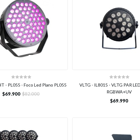
 - PL055 - Foco Led Plano PL055
VLTG - IL8015 - VLTG PAR L
RGBWA+UV
$69.900
$82.000
$69.990